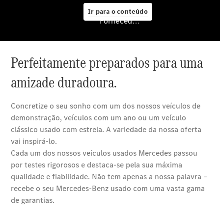
Manutenção
Ir para o conteúdo
Reparação
Fornecedor/Proteção de dados
e oficina
Mercedes
me – Extras
Digitais
Assistência
em estrada
Contratos
de Serviço
Peças e
Acessórios
Collection
Manuais de
Condutor
Ações de
Serviço