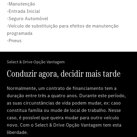
Sobre nós
Informações
sobre a
empresa
Contacto
Oportunidades
de carreira
Cartão de
cliente
Seminovos