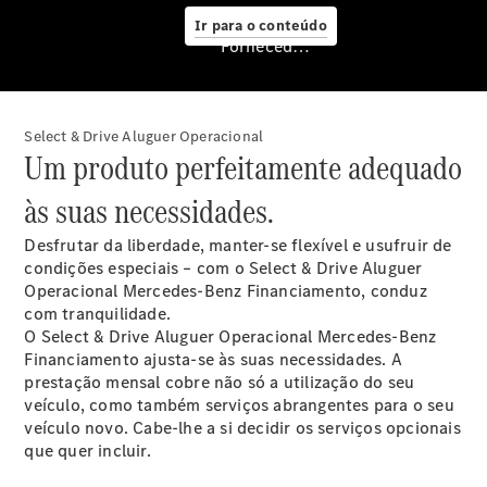
Manutenção
Ir para o conteúdo
Reparação
Fornecedor/Proteção de dados
e oficina
Mercedes
me – Extras
Digitais
Select & Drive Aluguer Operacional
Assistência
Um produto perfeitamente adequado
em estrada
Contratos
às suas necessidades.
de Serviço
Peças e
Desfrutar da liberdade, manter-se flexível e usufruir de
Acessórios
condições especiais – com o Select & Drive Aluguer
Collection
Operacional Mercedes-Benz Financiamento, conduz
Manuais de
com tranquilidade.
Condutor
O Select & Drive Aluguer Operacional Mercedes-Benz
Ações de
Financiamento ajusta-se às suas necessidades. A
Serviço
prestação mensal cobre não só a utilização do seu
veículo, como também serviços abrangentes para o seu
veículo novo. Cabe-lhe a si decidir os serviços opcionais
que quer incluir.